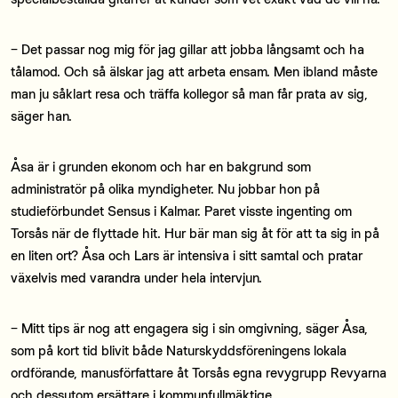
− Det passar nog mig för jag gillar att jobba långsamt och ha
tålamod. Och så älskar jag att arbeta ensam. Men ibland måste
man ju såklart resa och träffa kollegor så man får prata av sig,
säger han.
Åsa är i grunden ekonom och har en bakgrund som
administratör på olika myndigheter. Nu jobbar hon på
studieförbundet Sensus i Kalmar. Paret visste ingenting om
Torsås när de flyttade hit. Hur bär man sig åt för att ta sig in på
en liten ort? Åsa och Lars är intensiva i sitt samtal och pratar
växelvis med varandra under hela intervjun.
− Mitt tips är nog att engagera sig i sin omgivning, säger Åsa,
som på kort tid blivit både Naturskyddsföreningens lokala
ordförande, manusförfattare åt Torsås egna revygrupp Revyarna
och dessutom ersättare i kommunfullmäktige.