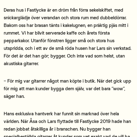
Deras hus i Fastlycke är en dröm från förra sekelskiftet, med
snickarglädje över verandan och stora rum med dubbeldörrar.
Bakom oss har brasan tänts i kakelugnen, en präktig pjäs mitt i
rummet. Vi har blivit serverade kaffe och årets första
pepparkakor. Utanför fönstren ligger små och stora hus
utspridda, och i ett av de små röda husen har Lars sin verkstad.
För det är det han gör; bygger. Och inte vad som helst, utan
akustiska gitarrer.
− För mig var gitarrer något man köpte i butik. När det gick upp
för mig att man kunder bygga dem själv, var det bara ”wow”,
säger han.
Hans exklusiva hantverk har funnit sin marknad över hela
världen. När Åsa och Lars flyttade till Fastlycke 2019 hade han
redan jobbat åtskilliga år i branschen. Nu bygger han
specialbeställda gitarrer åt kunder som vet exakt vad de vill ha.