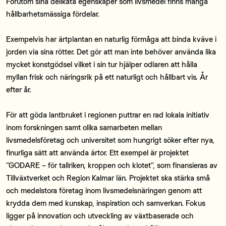
Förutom sina delikata egenskaper som livsmedel finns många
hållbarhetsmässiga fördelar.
Exempelvis har ärtplantan en naturlig förmåga att binda kväve i
jorden via sina rötter. Det gör att man inte behöver använda lika
mycket konstgödsel vilket i sin tur hjälper odlaren att hålla
myllan frisk och näringsrik på ett naturligt och hållbart vis. År
efter år.
För att göda lantbruket i regionen puttrar en rad lokala initiativ
inom forskningen samt olika samarbeten mellan
livsmedelsföretag och universitet som hungrigt söker efter nya,
finurliga sätt att använda ärtor. Ett exempel är projektet
”GODARE – för tallriken, kroppen och klotet”, som finansieras av
Tillväxtverket och Region Kalmar län. Projektet ska stärka små
och medelstora företag inom livsmedelsnäringen genom att
krydda dem med kunskap, inspiration och samverkan. Fokus
ligger på innovation och utveckling av växtbaserade och