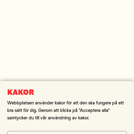
Webbplatsen The Smörgåsbord of Scandinavia ägs av
Region Kalmar län. Den är en del i en satsning tillsammans
med länets tolv kommuner för att visa upp hur det är att bo,
leva och verka i Kalmar län.
Sidor
KAKOR
Om länet
Besök oss
Flytta hit
Investera här
Webbplatsen använder kakor för att den ska fungera på ett
Kontakt
bra sätt för dig. Genom att klicka på "Acceptera alla"
samtycker du till vår användning av kakor.
Om webbplatsen
Om cookies