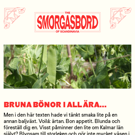
Öppnas
Till innehåll
i
nytt
fönster
BRUNA BÖNOR I ALL ÄRA...
Men i den här texten hade vi tänkt smaka lite på en
annan baljväxt. Voilá: ärtan. Bon appetit. Blunda och
föreställ dig en. Visst påminner den lite om Kalmar län
självt? Blygsam till storleken och gör inte mycket väsen i