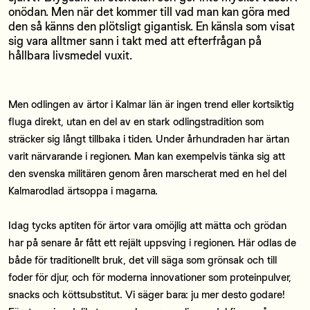
onödan. Men när det kommer till vad man kan göra med
den så känns den plötsligt gigantisk. En känsla som visat
sig vara alltmer sann i takt med att efterfrågan på
hållbara livsmedel vuxit.
Men odlingen av ärtor i Kalmar län är ingen trend eller kortsiktig
fluga direkt, utan en del av en stark odlingstradition som
sträcker sig långt tillbaka i tiden. Under århundraden har ärtan
varit närvarande i regionen. Man kan exempelvis tänka sig att
den svenska militären genom åren marscherat med en hel del
Kalmarodlad ärtsoppa i magarna.
Idag tycks aptiten för ärtor vara omöjlig att mätta och grödan
har på senare år fått ett rejält uppsving i regionen. Här odlas de
både för traditionellt bruk, det vill säga som grönsak och till
foder för djur, och för moderna innovationer som proteinpulver,
snacks och köttsubstitut. Vi säger bara: ju mer desto godare!