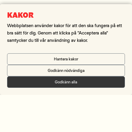
Sidor
KAKOR
Om länet
Besök oss
Flytta hit
Investera här
Webbplatsen använder kakor för att den ska fungera på ett
Kontakt
bra sätt för dig. Genom att klicka på "Acceptera alla"
samtycker du till vår användning av kakor.
Om webbplatsen
Om cookies
Hantera kakor
Godkänn nödvändiga
Meny
Godkänn alla