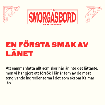
Öppnas
Till innehåll
i
nytt
fönster
EN FÖRSTA SMAK AV
LÄNET
Att sammanfatta allt som sker här är inte det lättaste,
men vi har gjort ett försök. Här är fem av de mest
tongivande ingredienserna i det som skapar Kalmar
län.