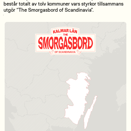
består totalt av tolv kommuner vars styrkor tillsammans
utgör “The Smorgasbord of Scandinavia”.
Hoppa över interaktiv karta och gå till lista över kommuner