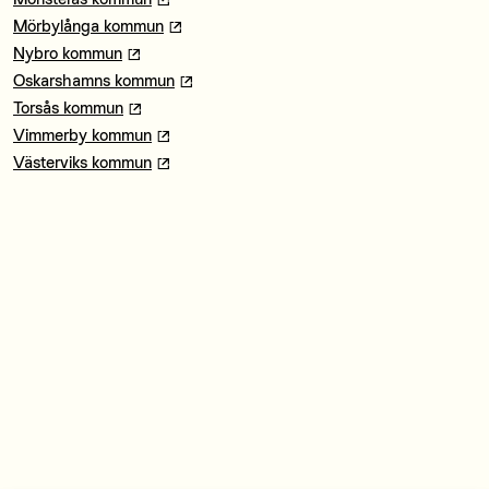
Mörbylånga kommun
Nybro kommun
Oskarshamns kommun
Torsås kommun
Vimmerby kommun
Västerviks kommun
Webbplatsen The Smörgåsbord of Scandinavia ägs av
Region Kalmar län. Den är en del i en satsning tillsammans
med länets tolv kommuner för att visa upp hur det är att bo,
leva och verka i Kalmar län.